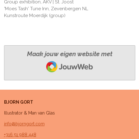
Group exhibition, AKV | St. Joost
'Moes Tash' Tune Inn, Zevenbergen NL
Kunstroute Moerdijk (group)
Maak jouw eigen website met
JouwWeb
BJORN GORT
Illustrator & Man van Glas
info@bjorngort.com
+316 51 988 448