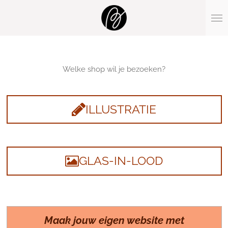
Ga
direct
naar
de
hoofdinhoud
Welke shop wil je bezoeken?
ILLUSTRATIE
GLAS-IN-LOOD
Maak jouw eigen website met