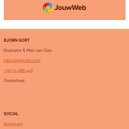
JouwWeb
BJORN GORT
Illustrator & Man van Glas
info@bjorngort.com
+316 51 988 448
Oosterhout
SOCIAL
Instagram